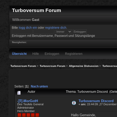
Turboversum Forum
Willkommen
Gast
Bitte
logg dich ein
oder
registriere dich
.
Einloggen mit Benutzername, Passwort und Sitzungslänge
Neuigkeiten:
Übersicht
Hilfe
Einloggen
Registrieren
Turboversum Forum
>
Turboversum Forum
>
Allgemeine Diskussion
>
Turboversu
Seiten: [
1
]
Nach unten
Autor
Thema: Turboversum Discord (Gele
-]T[-MorGotH
Turboversum Discord
Des Teufels General
«
am:
15:44:09 ,27 Dezember
Administrator
Hero Member
Hallo Gemeinde,