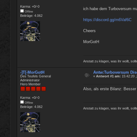
Karma: +0/-0
ich habe dem Turboversum mal
Offline
Beiträge: 4.062
https://discord.gg/m6Vaf6C
Cheers
MorGotH
Anstatt zu klagen, was ihr wollt, soll
-]T[-MorGotH
Antw:Turboversum Dis
Des Teufels General
«
Antwort #1 am:
15:42:20 
Administrator
Hero Member
Also, als erste Bilanz: Besse
Karma: +0/-0
Offline
Beiträge: 4.062
Anstatt zu klagen, was ihr wollt, soll