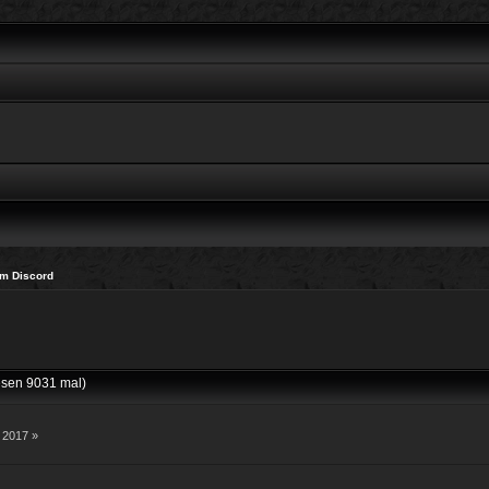
m Discord
sen 9031 mal)
 2017 »